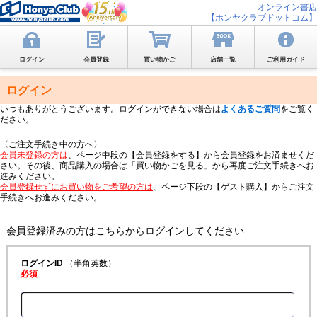
オンライン書店
【ホンヤクラブドットコム】
ログイン
会員登録
買い物かご
店舗一覧
ご利用ガイド
ログイン
いつもありがとうございます。ログインができない場合は
よくあるご質問
をご覧く
ださい。
〈ご注文手続き中の方へ〉
会員未登録の方は
、ページ中段の【会員登録をする】から会員登録をお済ませくだ
さい。その後、商品購入の場合は「買い物かごを見る」から再度ご注文手続きへお
進みください。
会員登録せずにお買い物をご希望の方は
、ページ下段の【ゲスト購入】からご注文
手続きへお進みください。
会員登録済みの方はこちらからログインしてください
ログインID
（半角英数）
必須