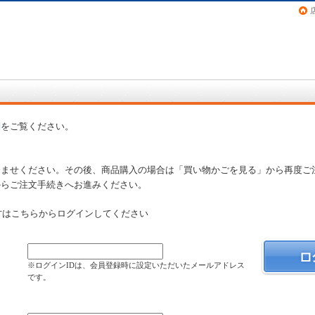
画（コミック）など在庫も充実
問
をご覧ください。
済ませください。その後、商品購入の場合は「買い物かごを見る」から再度ご
からご注文手続きへお進みください。
方はこちらからログインしてください
）
※ログインIDは、会員登録時に設定いただいたメールアドレス
です。