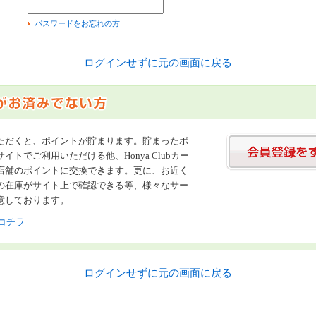
）
パスワードをお忘れの方
ログインせずに元の画面に戻る
ただくと、ポイントが貯まります。貯まったポ
イトでご利用いただける他、Honya Clubカー
店舗のポイントに交換できます。更に、お近く
の在庫がサイト上で確認できる等、様々なサー
意しております。
コチラ
ログインせずに元の画面に戻る
書店【ホンヤクラブ】はお好きな本屋での受け取りで送料無料！新刊予約・通販も。本（書籍）、雑誌、漫画（コミック）な