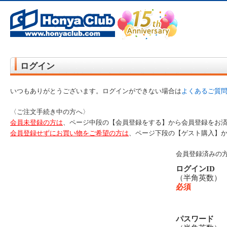
オンライン書店【ホンヤクラブ】はお好きな本屋での受け取りで送料無料！新刊予約・通販も。本（書籍）、雑誌、漫
ログイン
いつもありがとうございます。ログインができない場合は
よくあるご質
〈ご注文手続き中の方へ〉
会員未登録の方は
、ページ中段の【会員登録をする】から会員登録をお
会員登録せずにお買い物をご希望の方は
、ページ下段の【ゲスト購入】
会員登録済みの
ログインID
（半角英数
必須
パスワード