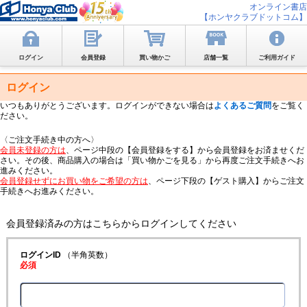
オンライン書店
【ホンヤクラブドットコム】
ログイン
会員登録
買い物かご
店舗一覧
ご利用ガイド
ログイン
いつもありがとうございます。ログインができない場合は
よくあるご質問
をご覧く
ださい。
〈ご注文手続き中の方へ〉
会員未登録の方は
、ページ中段の【会員登録をする】から会員登録をお済ませくだ
さい。その後、商品購入の場合は「買い物かごを見る」から再度ご注文手続きへお
進みください。
会員登録せずにお買い物をご希望の方は
、ページ下段の【ゲスト購入】からご注文
手続きへお進みください。
会員登録済みの方はこちらからログインしてください
ログインID
（半角英数）
必須