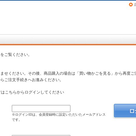
画（コミック）など在庫も充実
問
をご覧ください。
済ませください。その後、商品購入の場合は「買い物かごを見る」から再度ご
からご注文手続きへお進みください。
方はこちらからログインしてください
）
※ログインIDは、会員登録時に設定いただいたメールアドレス
です。