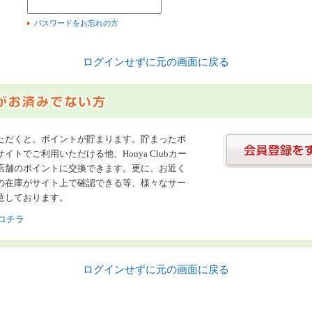
）
パスワードをお忘れの方
ログインせずに元の画面に戻る
ただくと、ポイントが貯まります。貯まったポ
イトでご利用いただける他、Honya Clubカー
店舗のポイントに交換できます。更に、お近く
の在庫がサイト上で確認できる等、様々なサー
意しております。
コチラ
ログインせずに元の画面に戻る
書店【ホンヤクラブ】はお好きな本屋での受け取りで送料無料！新刊予約・通販も。本（書籍）、雑誌、漫画（コミック）な