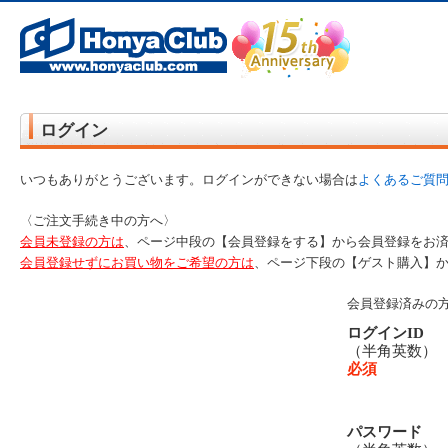
オンライン書店【ホンヤクラブ】はお好きな本屋での受け取りで送料無料！新刊予約・通販も。本（書籍）、雑誌、漫
ログイン
いつもありがとうございます。ログインができない場合は
よくあるご質
〈ご注文手続き中の方へ〉
会員未登録の方は
、ページ中段の【会員登録をする】から会員登録をお
会員登録せずにお買い物をご希望の方は
、ページ下段の【ゲスト購入】
会員登録済みの
ログインID
（半角英数
必須
パスワード