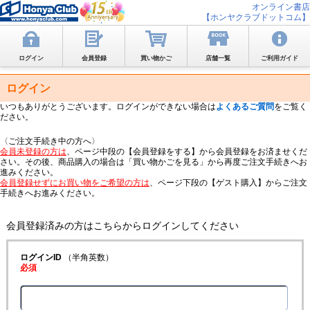
オンライン書店
【ホンヤクラブドットコム】
ログイン
会員登録
買い物かご
店舗一覧
ご利用ガイド
ログイン
いつもありがとうございます。ログインができない場合は
よくあるご質問
をご覧く
ださい。
〈ご注文手続き中の方へ〉
会員未登録の方は
、ページ中段の【会員登録をする】から会員登録をお済ませくだ
さい。その後、商品購入の場合は「買い物かごを見る」から再度ご注文手続きへお
進みください。
会員登録せずにお買い物をご希望の方は
、ページ下段の【ゲスト購入】からご注文
手続きへお進みください。
会員登録済みの方はこちらからログインしてください
ログインID
（半角英数）
必須