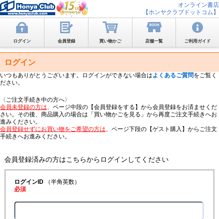
オンライン書店
【ホンヤクラブドットコム】
ログイン
会員登録
買い物かご
店舗一覧
ご利用ガイド
ログイン
いつもありがとうございます。ログインができない場合は
よくあるご質問
をご覧く
ださい。
〈ご注文手続き中の方へ〉
会員未登録の方は
、ページ中段の【会員登録をする】から会員登録をお済ませくだ
さい。その後、商品購入の場合は「買い物かごを見る」から再度ご注文手続きへお
進みください。
会員登録せずにお買い物をご希望の方は
、ページ下段の【ゲスト購入】からご注文
手続きへお進みください。
会員登録済みの方はこちらからログインしてください
ログインID
（半角英数）
必須