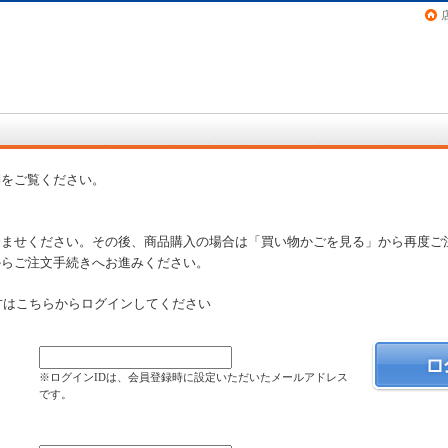
画（コミック）など在庫も充実
問
をご覧ください。
済ませください。その後、商品購入の場合は「買い物かごを見る」から再度ご
からご注文手続きへお進みください。
方はこちらからログインしてください
）
※ログインIDは、会員登録時に設定いただいたメールアドレス
です。