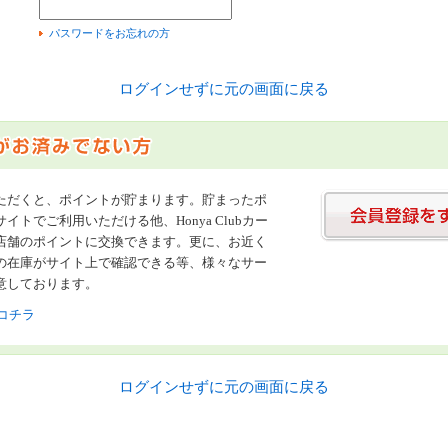
）
パスワードをお忘れの方
ログインせずに元の画面に戻る
ただくと、ポイントが貯まります。貯まったポ
イトでご利用いただける他、Honya Clubカー
店舗のポイントに交換できます。更に、お近く
の在庫がサイト上で確認できる等、様々なサー
意しております。
コチラ
ログインせずに元の画面に戻る
書店【ホンヤクラブ】はお好きな本屋での受け取りで送料無料！新刊予約・通販も。本（書籍）、雑誌、漫画（コミック）な