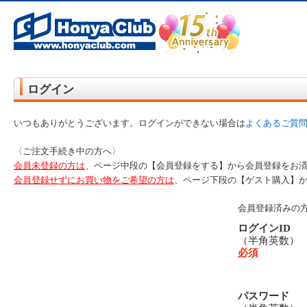
オンライン書店【ホンヤクラブ】はお好きな本屋での受け取りで送料無料！新刊予約・通販も。本（書籍）、雑誌、漫
ログイン
いつもありがとうございます。ログインができない場合は
よくあるご質
〈ご注文手続き中の方へ〉
会員未登録の方は
、ページ中段の【会員登録をする】から会員登録をお
会員登録せずにお買い物をご希望の方は
、ページ下段の【ゲスト購入】
会員登録済みの
ログインID
（半角英数
必須
パスワード