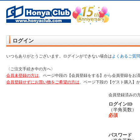
オンライン書店【ホンヤクラブ】はお好きな本屋での受け取りで送料無料！新刊予約・通販も。本（書籍）、雑誌、漫
ログイン
いつもありがとうございます。ログインができない場合は
よくあるご質
〈ご注文手続き中の方へ〉
会員未登録の方は
、ページ中段の【会員登録をする】から会員登録をお
会員登録せずにお買い物をご希望の方は
、ページ下段の【ゲスト購入】
会員登録済みの
ログインID
（半角英数
必須
パスワード