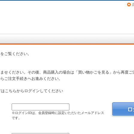
画（コミック）など在庫も充実
問
をご覧ください。
済ませください。その後、商品購入の場合は「買い物かごを見る」から再度ご
からご注文手続きへお進みください。
方はこちらからログインしてください
）
※ログインIDは、会員登録時に設定いただいたメールアドレス
です。