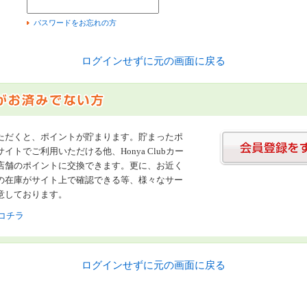
）
パスワードをお忘れの方
ログインせずに元の画面に戻る
ただくと、ポイントが貯まります。貯まったポ
イトでご利用いただける他、Honya Clubカー
店舗のポイントに交換できます。更に、お近く
の在庫がサイト上で確認できる等、様々なサー
意しております。
コチラ
ログインせずに元の画面に戻る
書店【ホンヤクラブ】はお好きな本屋での受け取りで送料無料！新刊予約・通販も。本（書籍）、雑誌、漫画（コミック）な