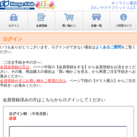
オンライン書店
【ホンヤクラブドットコム】
ログイン
会員登録
買い物かご
店舗一覧
ご利用ガイド
ログイン
いつもありがとうございます。ログインができない場合は
よくあるご質問
をご覧く
ださい。
〈ご注文手続き中の方へ〉
会員未登録の方は
、ページ中段の【会員登録をする】から会員登録をお済ませくだ
さい。その後、商品購入の場合は「買い物かごを見る」から再度ご注文手続きへお
進みください。
会員登録せずにお買い物をご希望の方は
、ページ下段の【ゲスト購入】からご注文
手続きへお進みください。
会員登録済みの方はこちらからログインしてください
ログインID
（半角英数）
必須