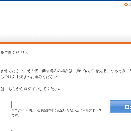
画（コミック）など在庫も充実
問
をご覧ください。
済ませください。その後、商品購入の場合は「買い物かごを見る」から再度ご
からご注文手続きへお進みください。
方はこちらからログインしてください
）
※ログインIDは、会員登録時に設定いただいたメールアドレス
です。