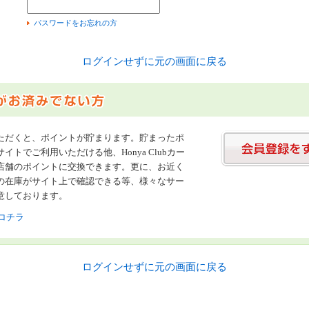
）
パスワードをお忘れの方
ログインせずに元の画面に戻る
ただくと、ポイントが貯まります。貯まったポ
イトでご利用いただける他、Honya Clubカー
店舗のポイントに交換できます。更に、お近く
の在庫がサイト上で確認できる等、様々なサー
意しております。
コチラ
ログインせずに元の画面に戻る
書店【ホンヤクラブ】はお好きな本屋での受け取りで送料無料！新刊予約・通販も。本（書籍）、雑誌、漫画（コミック）な