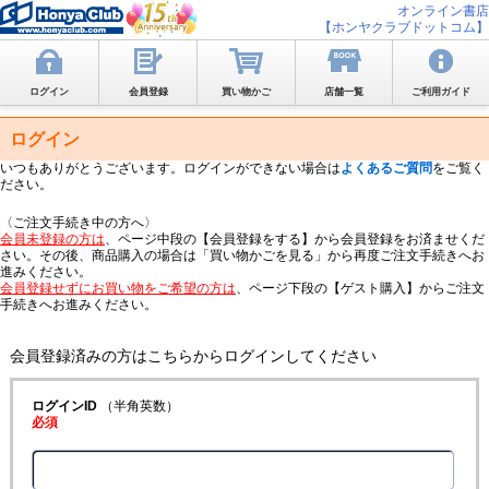
オンライン書店
【ホンヤクラブドットコム】
ログイン
会員登録
買い物かご
店舗一覧
ご利用ガイド
ログイン
いつもありがとうございます。ログインができない場合は
よくあるご質問
をご覧く
ださい。
〈ご注文手続き中の方へ〉
会員未登録の方は
、ページ中段の【会員登録をする】から会員登録をお済ませくだ
さい。その後、商品購入の場合は「買い物かごを見る」から再度ご注文手続きへお
進みください。
会員登録せずにお買い物をご希望の方は
、ページ下段の【ゲスト購入】からご注文
手続きへお進みください。
会員登録済みの方はこちらからログインしてください
ログインID
（半角英数）
必須