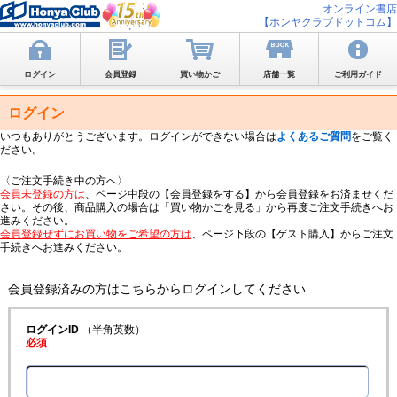
オンライン書店
【ホンヤクラブドットコム】
ログイン
会員登録
買い物かご
店舗一覧
ご利用ガイド
ログイン
いつもありがとうございます。ログインができない場合は
よくあるご質問
をご覧く
ださい。
〈ご注文手続き中の方へ〉
会員未登録の方は
、ページ中段の【会員登録をする】から会員登録をお済ませくだ
さい。その後、商品購入の場合は「買い物かごを見る」から再度ご注文手続きへお
進みください。
会員登録せずにお買い物をご希望の方は
、ページ下段の【ゲスト購入】からご注文
手続きへお進みください。
会員登録済みの方はこちらからログインしてください
ログインID
（半角英数）
必須