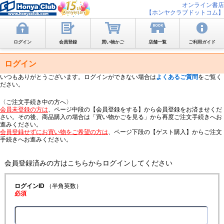
オンライン書店
【ホンヤクラブドットコム】
ログイン
会員登録
買い物かご
店舗一覧
ご利用ガイド
ログイン
いつもありがとうございます。ログインができない場合は
よくあるご質問
をご覧く
ださい。
〈ご注文手続き中の方へ〉
会員未登録の方は
、ページ中段の【会員登録をする】から会員登録をお済ませくだ
さい。その後、商品購入の場合は「買い物かごを見る」から再度ご注文手続きへお
進みください。
会員登録せずにお買い物をご希望の方は
、ページ下段の【ゲスト購入】からご注文
手続きへお進みください。
会員登録済みの方はこちらからログインしてください
ログインID
（半角英数）
必須