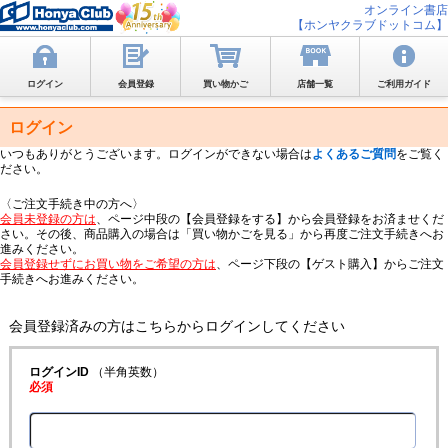
オンライン書店
【ホンヤクラブドットコム】
ログイン
会員登録
買い物かご
店舗一覧
ご利用ガイド
ログイン
いつもありがとうございます。ログインができない場合は
よくあるご質問
をご覧く
ださい。
〈ご注文手続き中の方へ〉
会員未登録の方は
、ページ中段の【会員登録をする】から会員登録をお済ませくだ
さい。その後、商品購入の場合は「買い物かごを見る」から再度ご注文手続きへお
進みください。
会員登録せずにお買い物をご希望の方は
、ページ下段の【ゲスト購入】からご注文
手続きへお進みください。
会員登録済みの方はこちらからログインしてください
ログインID
（半角英数）
必須