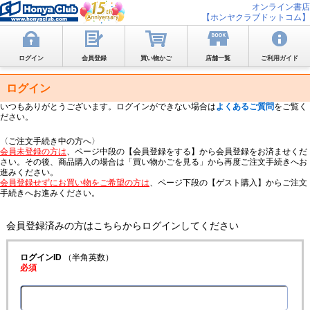
オンライン書店
【ホンヤクラブドットコム】
ログイン
会員登録
買い物かご
店舗一覧
ご利用ガイド
ログイン
いつもありがとうございます。ログインができない場合は
よくあるご質問
をご覧く
ださい。
〈ご注文手続き中の方へ〉
会員未登録の方は
、ページ中段の【会員登録をする】から会員登録をお済ませくだ
さい。その後、商品購入の場合は「買い物かごを見る」から再度ご注文手続きへお
進みください。
会員登録せずにお買い物をご希望の方は
、ページ下段の【ゲスト購入】からご注文
手続きへお進みください。
会員登録済みの方はこちらからログインしてください
ログインID
（半角英数）
必須