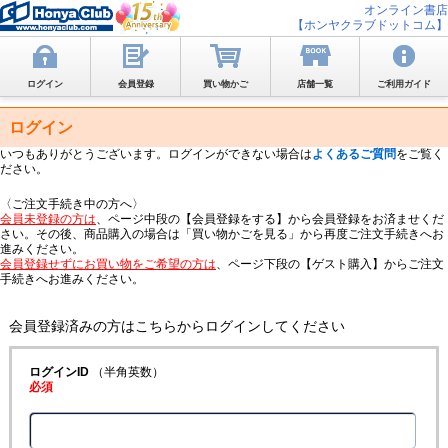
オンライン書店
【ホンヤクラブドットコム】
ログイン
会員登録
買い物かご
店舗一覧
ご利用ガイド
ログイン
いつもありがとうございます。ログインができない場合は
よくあるご質問
をご覧く
ださい。
〈ご注文手続き中の方へ〉
会員未登録の方は
、ページ中段の【会員登録をする】から会員登録をお済ませくだ
さい。その後、商品購入の場合は「買い物かごを見る」から再度ご注文手続きへお
進みください。
会員登録せずにお買い物をご希望の方は
、ページ下段の【ゲスト購入】からご注文
手続きへお進みください。
会員登録済みの方はこちらからログインしてください
ログインID
（半角英数）
必須