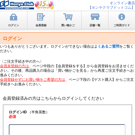
オンライン書店
【ホンヤクラブドットコム】
ログイン
会員登録
買い物かご
店舗一覧
ご利用ガイド
ログイン
いつもありがとうございます。ログインができない場合は
よくあるご質問
をご覧く
ださい。
〈ご注文手続き中の方へ〉
会員未登録の方は
、ページ中段の【会員登録をする】から会員登録をお済ませくだ
さい。その後、商品購入の場合は「買い物かごを見る」から再度ご注文手続きへお
進みください。
会員登録せずにお買い物をご希望の方は
、ページ下段の【ゲスト購入】からご注文
手続きへお進みください。
会員登録済みの方はこちらからログインしてください
ログインID
（半角英数）
必須