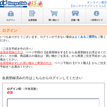
オンライン書店
【ホンヤクラブドットコム】
ログイン
会員登録
買い物かご
店舗一覧
ご利用ガイド
ログイン
いつもありがとうございます。ログインができない場合は
よくあるご質問
をご覧く
ださい。
〈ご注文手続き中の方へ〉
会員未登録の方は
、ページ中段の【会員登録をする】から会員登録をお済ませくだ
さい。その後、商品購入の場合は「買い物かごを見る」から再度ご注文手続きへお
進みください。
会員登録せずにお買い物をご希望の方は
、ページ下段の【ゲスト購入】からご注文
手続きへお進みください。
会員登録済みの方はこちらからログインしてください
ログインID
（半角英数）
必須