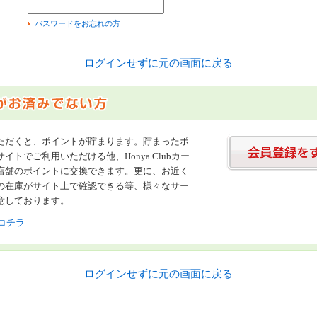
）
パスワードをお忘れの方
ログインせずに元の画面に戻る
ただくと、ポイントが貯まります。貯まったポ
イトでご利用いただける他、Honya Clubカー
店舗のポイントに交換できます。更に、お近く
の在庫がサイト上で確認できる等、様々なサー
意しております。
コチラ
ログインせずに元の画面に戻る
書店【ホンヤクラブ】はお好きな本屋での受け取りで送料無料！新刊予約・通販も。本（書籍）、雑誌、漫画（コミック）な