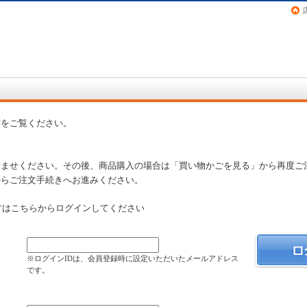
画（コミック）など在庫も充実
問
をご覧ください。
済ませください。その後、商品購入の場合は「買い物かごを見る」から再度ご
からご注文手続きへお進みください。
方はこちらからログインしてください
）
※ログインIDは、会員登録時に設定いただいたメールアドレス
です。