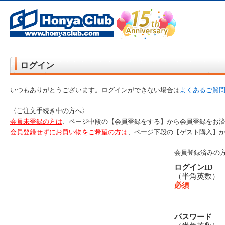
オンライン書店【ホンヤクラブ】はお好きな本屋での受け取りで送料無料！新刊予約・通販も。本（書籍）、雑誌、漫
ログイン
いつもありがとうございます。ログインができない場合は
よくあるご質
〈ご注文手続き中の方へ〉
会員未登録の方は
、ページ中段の【会員登録をする】から会員登録をお
会員登録せずにお買い物をご希望の方は
、ページ下段の【ゲスト購入】
会員登録済みの
ログインID
（半角英数
必須
パスワード