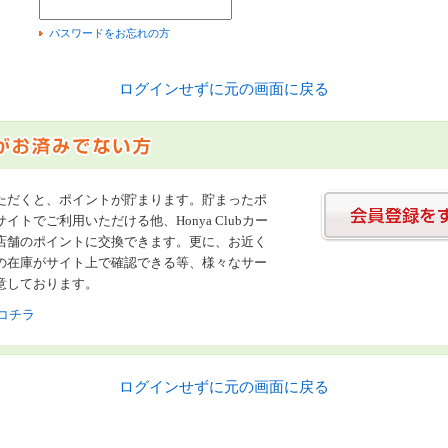
）
パスワードをお忘れの方
ログインせずに元の画面に戻る
ただくと、ポイントが貯まります。貯まったポ
イトでご利用いただける他、Honya Clubカー
店舗のポイントに交換できます。更に、お近く
の在庫がサイト上で確認できる等、様々なサー
意しております。
コチラ
ログインせずに元の画面に戻る
書店【ホンヤクラブ】はお好きな本屋での受け取りで送料無料！新刊予約・通販も。本（書籍）、雑誌、漫画（コミック）な