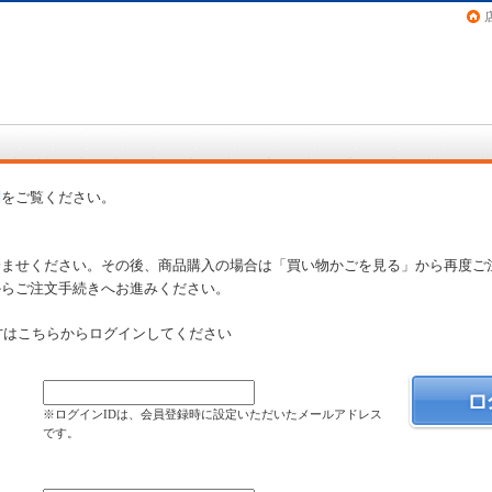
画（コミック）など在庫も充実
問
をご覧ください。
済ませください。その後、商品購入の場合は「買い物かごを見る」から再度ご
からご注文手続きへお進みください。
方はこちらからログインしてください
）
※ログインIDは、会員登録時に設定いただいたメールアドレス
です。