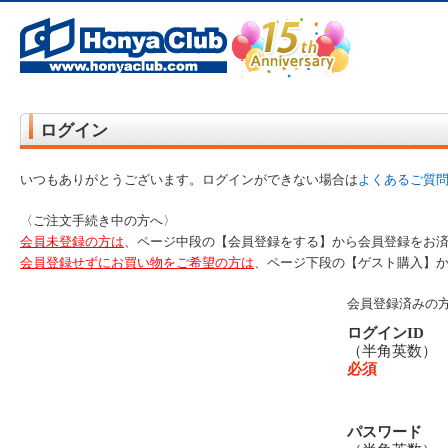
オンライン書店【ホンヤクラブ】はお好きな本屋での受け取りで送料無料！新刊予約・通販も。本（書籍）、雑誌、漫
ログイン
いつもありがとうございます。ログインができない場合は
よくあるご質
〈ご注文手続き中の方へ〉
会員未登録の方は
、ページ中段の【会員登録をする】から会員登録をお
会員登録せずにお買い物をご希望の方は
、ページ下段の【ゲスト購入】
会員登録済みの
ログインID
（半角英数
必須
パスワード