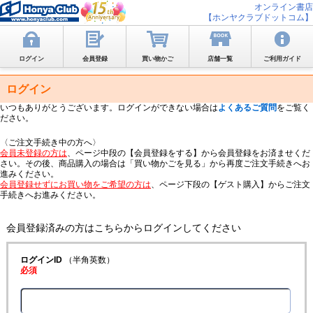
オンライン書店
【ホンヤクラブドットコム】
ログイン
会員登録
買い物かご
店舗一覧
ご利用ガイド
ログイン
いつもありがとうございます。ログインができない場合は
よくあるご質問
をご覧く
ださい。
〈ご注文手続き中の方へ〉
会員未登録の方は
、ページ中段の【会員登録をする】から会員登録をお済ませくだ
さい。その後、商品購入の場合は「買い物かごを見る」から再度ご注文手続きへお
進みください。
会員登録せずにお買い物をご希望の方は
、ページ下段の【ゲスト購入】からご注文
手続きへお進みください。
会員登録済みの方はこちらからログインしてください
ログインID
（半角英数）
必須