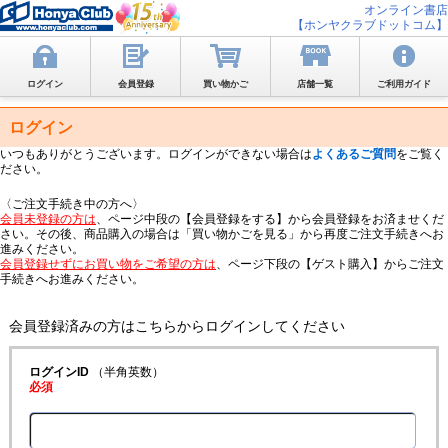
オンライン書店
【ホンヤクラブドットコム】
ログイン
会員登録
買い物かご
店舗一覧
ご利用ガイド
ログイン
いつもありがとうございます。ログインができない場合は
よくあるご質問
をご覧く
ださい。
〈ご注文手続き中の方へ〉
会員未登録の方は
、ページ中段の【会員登録をする】から会員登録をお済ませくだ
さい。その後、商品購入の場合は「買い物かごを見る」から再度ご注文手続きへお
進みください。
会員登録せずにお買い物をご希望の方は
、ページ下段の【ゲスト購入】からご注文
手続きへお進みください。
会員登録済みの方はこちらからログインしてください
ログインID
（半角英数）
必須