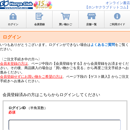
オンライン書店
【ホンヤクラブドットコム】
ログイン
会員登録
買い物かご
店舗一覧
ご利用ガイド
ログイン
いつもありがとうございます。ログインができない場合は
よくあるご質問
をご覧く
ださい。
〈ご注文手続き中の方へ〉
会員未登録の方は
、ページ中段の【会員登録をする】から会員登録をお済ませくだ
さい。その後、商品購入の場合は「買い物かごを見る」から再度ご注文手続きへお
進みください。
会員登録せずにお買い物をご希望の方は
、ページ下段の【ゲスト購入】からご注文
手続きへお進みください。
会員登録済みの方はこちらからログインしてください
ログインID
（半角英数）
必須