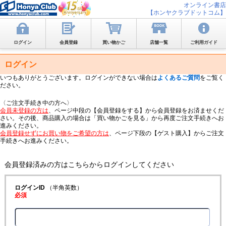
オンライン書店
【ホンヤクラブドットコム】
ログイン
会員登録
買い物かご
店舗一覧
ご利用ガイド
ログイン
いつもありがとうございます。ログインができない場合は
よくあるご質問
をご覧く
ださい。
〈ご注文手続き中の方へ〉
会員未登録の方は
、ページ中段の【会員登録をする】から会員登録をお済ませくだ
さい。その後、商品購入の場合は「買い物かごを見る」から再度ご注文手続きへお
進みください。
会員登録せずにお買い物をご希望の方は
、ページ下段の【ゲスト購入】からご注文
手続きへお進みください。
会員登録済みの方はこちらからログインしてください
ログインID
（半角英数）
必須