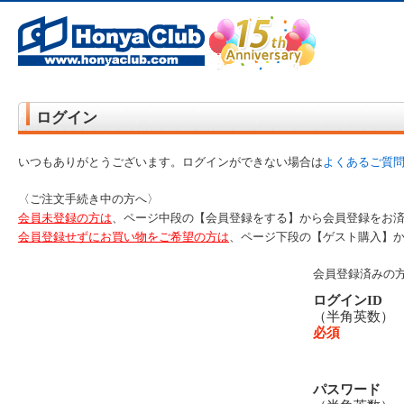
オンライン書店【ホンヤクラブ】はお好きな本屋での受け取りで送料無料！新刊予約・通販も。本（書籍）、雑誌、漫
ログイン
いつもありがとうございます。ログインができない場合は
よくあるご質
〈ご注文手続き中の方へ〉
会員未登録の方は
、ページ中段の【会員登録をする】から会員登録をお
会員登録せずにお買い物をご希望の方は
、ページ下段の【ゲスト購入】
会員登録済みの
ログインID
（半角英数
必須
パスワード