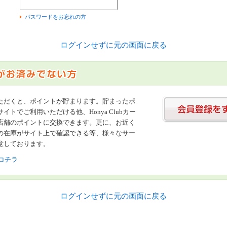
）
パスワードをお忘れの方
ログインせずに元の画面に戻る
ただくと、ポイントが貯まります。貯まったポ
イトでご利用いただける他、Honya Clubカー
店舗のポイントに交換できます。更に、お近く
の在庫がサイト上で確認できる等、様々なサー
意しております。
コチラ
ログインせずに元の画面に戻る
書店【ホンヤクラブ】はお好きな本屋での受け取りで送料無料！新刊予約・通販も。本（書籍）、雑誌、漫画（コミック）な