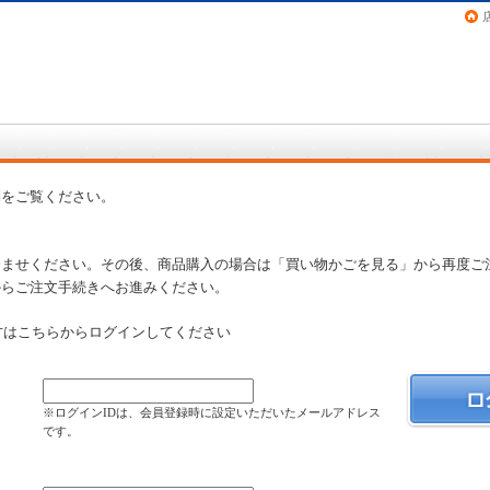
画（コミック）など在庫も充実
問
をご覧ください。
済ませください。その後、商品購入の場合は「買い物かごを見る」から再度ご
からご注文手続きへお進みください。
方はこちらからログインしてください
）
※ログインIDは、会員登録時に設定いただいたメールアドレス
です。