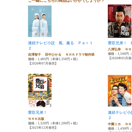
ご一緒にこちらの商品はいかがでしょうか？
連続テレビ小説 風、薫る Ｐａｒｔ
豊臣兄弟！ 
２
八津弘幸 Ｎ
価格：1,540円
吉澤智子 田中ひかる ＮＨＫドラマ制作班
【2026年05月
価格：1,485円（本体1,350円＋税）
【2026年07月発売】
豊臣兄弟！
連続テレビ
２
ＮＨＫ出版
価格：1,320円（本体1,200円＋税）
中園ミホ Ｎ
【2025年12月発売】
価格：1,430円