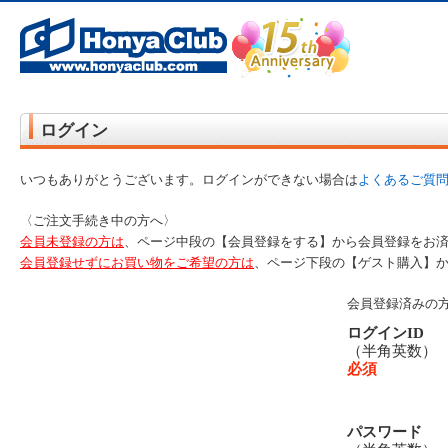
オンライン書店【ホンヤクラブ】はお好きな本屋での受け取りで送料無料！新刊予約・通販も。本（書籍）、雑誌、漫
ログイン
いつもありがとうございます。ログインができない場合は
よくあるご質
〈ご注文手続き中の方へ〉
会員未登録の方は
、ページ中段の【会員登録をする】から会員登録をお
会員登録せずにお買い物をご希望の方は
、ページ下段の【ゲスト購入】
会員登録済みの
ログインID
（半角英数
必須
パスワード