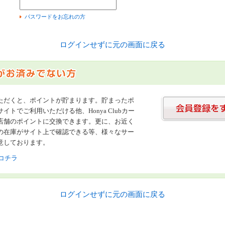
）
パスワードをお忘れの方
ログインせずに元の画面に戻る
ただくと、ポイントが貯まります。貯まったポ
イトでご利用いただける他、Honya Clubカー
店舗のポイントに交換できます。更に、お近く
の在庫がサイト上で確認できる等、様々なサー
意しております。
コチラ
ログインせずに元の画面に戻る
書店【ホンヤクラブ】はお好きな本屋での受け取りで送料無料！新刊予約・通販も。本（書籍）、雑誌、漫画（コミック）な