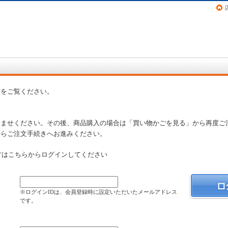
画（コミック）など在庫も充実
問
をご覧ください。
済ませください。その後、商品購入の場合は「買い物かごを見る」から再度ご
からご注文手続きへお進みください。
方はこちらからログインしてください
）
※ログインIDは、会員登録時に設定いただいたメールアドレス
です。